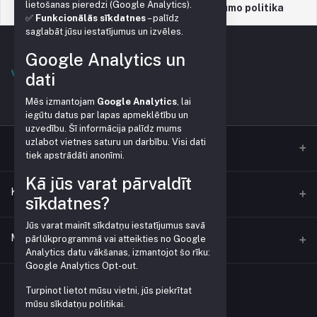
lietošanas pieredzi (Google Analytics).
Palaikymo politika
Privatumo politika
✅
Funkcionālās sīkdatnes
– palīdz
saglabāt jūsu iestatījumus un izvēles.
Google Analytics un
dati
Mēs izmantojam
Google Analytics
, lai
iegūtu datus par lapas apmeklētību un
uzvedību. Šī informācija palīdz mums
uzlabot vietnes saturu un darbību. Visi dati
tiek apstrādāti anonīmi.
Kā jūs varat pārvaldīt
Kontaktai
sīkdatnes?
Jūs varat mainīt sīkdatņu iestatījumus savā
Adresas
Mano paskyra
pārlūkprogrammā vai atteikties no Google
Analytics datu vākšanas, izmantojot šo rīku:
Google Analytics Opt-out
.
Telefonas
Prisijungti
+371 28379999
Turpinot lietot mūsu vietni, jūs piekrītat
mūsu sīkdatņu politikai.
Užsakymų istorija
El. paštas