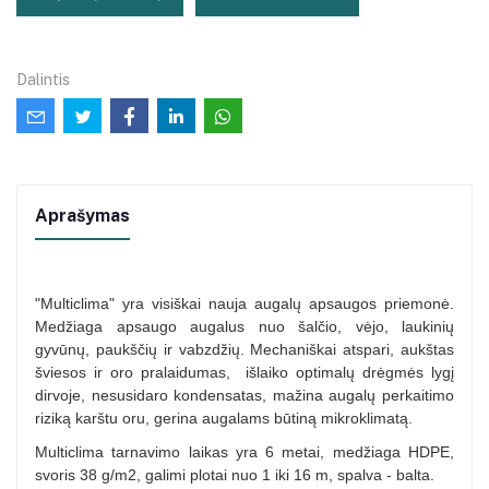
Dalintis
Aprašymas
"Multiclima" yra visiškai nauja augalų apsaugos priemonė.
Medžiaga apsaugo augalus nuo šalčio, vėjo, laukinių
gyvūnų, paukščių ir vabzdžių.
Mechaniškai atspari,
aukštas
šviesos ir oro pralaidumas,
i
šlaiko optimalų drėgmės lygį
dirvoje, nesusidaro kondensatas, mažina augalų perkaitimo
riziką karštu oru,
gerina augalams būtiną mikroklimatą.
Multiclima tarnavimo laikas yra 6 metai,
medžiaga HDPE,
svoris 38 g/m2,
galimi plotai nuo 1 iki 16 m, spalva - balta.