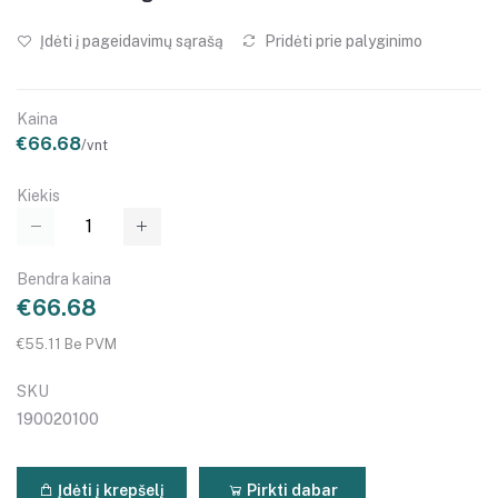
Įdėti į pageidavimų sąrašą
Pridėti prie palyginimo
Kaina
€66.68
/vnt
Kiekis
Bendra kaina
€66.68
€55.11 Be PVM
SKU
190020100
Įdėti į krepšelį
Pirkti dabar