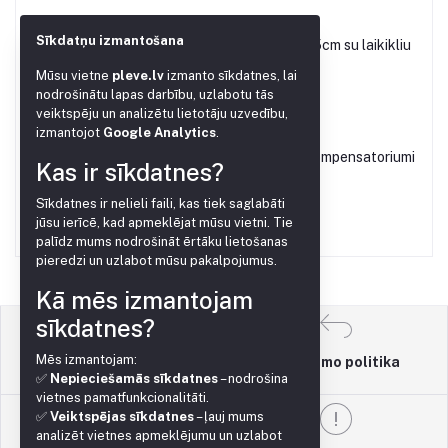
Sīkdatņu izmantošana
Mikroįvedimo adatėlė 15cm su laikikliu
Mūsu vietne
pleve.lv
izmanto sīkdatnes, lai
€0.10
nodrošinātu lapas darbību, uzlabotu tās
veiktspēju un analizētu lietotāju uzvedību,
izmantojot
Google Analytics
.
Dozatorius 2.2L/H su kompensatoriumi
Kas ir sīkdatnes?
€0.20
Sīkdatnes ir nelieli faili, kas tiek saglabāti
jūsu ierīcē, kad apmeklējat mūsu vietni. Tie
palīdz mums nodrošināt ērtāku lietošanas
pieredzi un uzlabot mūsu pakalpojumus.
Kā mēs izmantojam
sīkdatnes?
Mēs izmantojam:
Grąžinimo politika
Naudojimo sąlygos
✅
Nepieciešamās sīkdatnes
– nodrošina
vietnes pamatfunkcionalitāti.
✅
Veiktspējas sīkdatnes
– ļauj mums
analizēt vietnes apmeklējumu un uzlabot