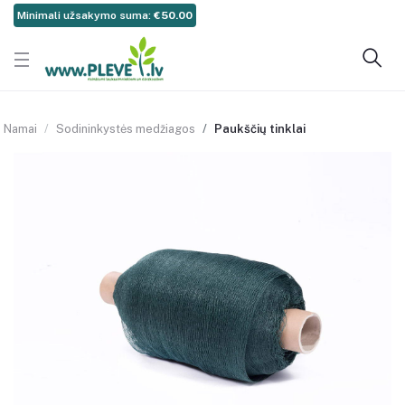
Minimali užsakymo suma:
€50.00
Namai
Sodininkystės medžiagos
Paukščių tinklai