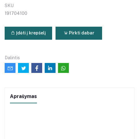
SKU
191704100
Įdėti į krepšelį
Pirkti dabar
Dalintis
Aprašymas