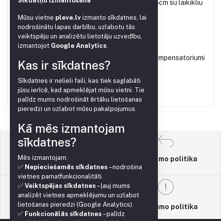
Sīkdatņu izmantošana
Mikroįvedimo adatėlė 15cm su laikikliu
Mūsu vietne
pleve.lv
izmanto sīkdatnes, lai
€0.10
nodrošinātu lapas darbību, uzlabotu tās
veiktspēju un analizētu lietotāju uzvedību,
izmantojot
Google Analytics
.
Dozatorius 2.2L/H su kompensatoriumi
Kas ir sīkdatnes?
€0.20
Sīkdatnes ir nelieli faili, kas tiek saglabāti
jūsu ierīcē, kad apmeklējat mūsu vietni. Tie
palīdz mums nodrošināt ērtāku lietošanas
pieredzi un uzlabot mūsu pakalpojumus.
Kā mēs izmantojam
sīkdatnes?
Mēs izmantojam:
Grąžinimo politika
Naudojimo sąlygos
✅
Nepieciešamās sīkdatnes
– nodrošina
vietnes pamatfunkcionalitāti.
✅
Veiktspējas sīkdatnes
– ļauj mums
analizēt vietnes apmeklējumu un uzlabot
lietošanas pieredzi (Google Analytics).
Palaikymo politika
Privatumo politika
✅
Funkcionālās sīkdatnes
– palīdz