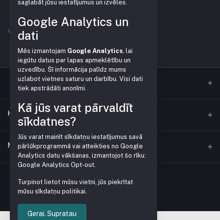
saglabāt jūsu iestatījumus un izvēles.
Google Analytics un
dati
Mēs izmantojam
Google Analytics
, lai
iegūtu datus par lapas apmeklētību un
uzvedību. Šī informācija palīdz mums
uzlabot vietnes saturu un darbību. Visi dati
tiek apstrādāti anonīmi.
Kā jūs varat pārvaldīt
Kontaktai
sīkdatnes?
Jūs varat mainīt sīkdatņu iestatījumus savā
Adresas
Mano paskyra
pārlūkprogrammā vai atteikties no Google
Analytics datu vākšanas, izmantojot šo rīku:
Google Analytics Opt-out
.
Telefonas
Prisijungti
+371 28379999
Turpinot lietot mūsu vietni, jūs piekrītat
mūsu sīkdatņu politikai.
Užsakymų istorija
El. paštas
veikals@pleve.lv
Mano pageidavimų sąrašas
Gerai. Supratau