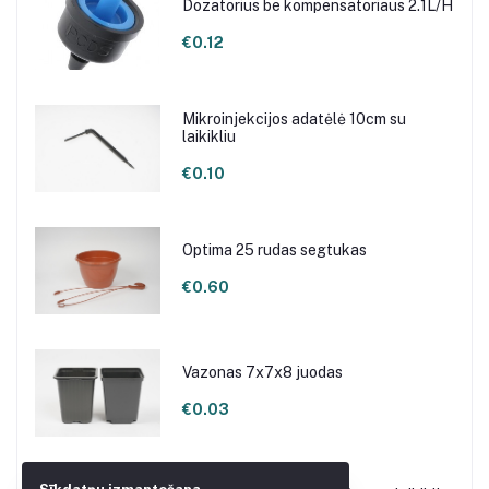
Dozatorius be kompensatoriaus 2.1L/H
€0.12
Mikroinjekcijos adatėlė 10cm su
laikikliu
€0.10
Optima 25 rudas segtukas
€0.60
Vazonas 7x7x8 juodas
€0.03