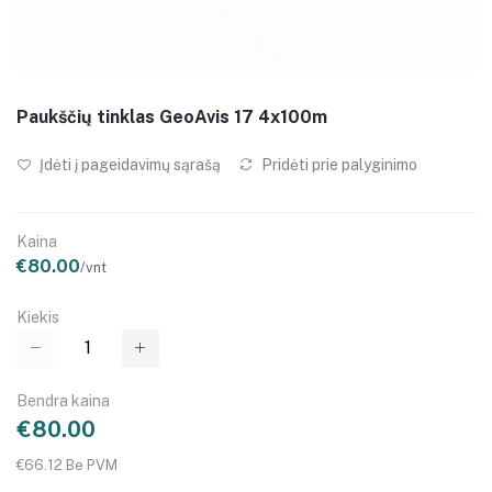
Paukščių tinklas GeoAvis 17 4x100m
Įdėti į pageidavimų sąrašą
Pridėti prie palyginimo
Kaina
€80.00
/vnt
Kiekis
Bendra kaina
€80.00
€66.12 Be PVM