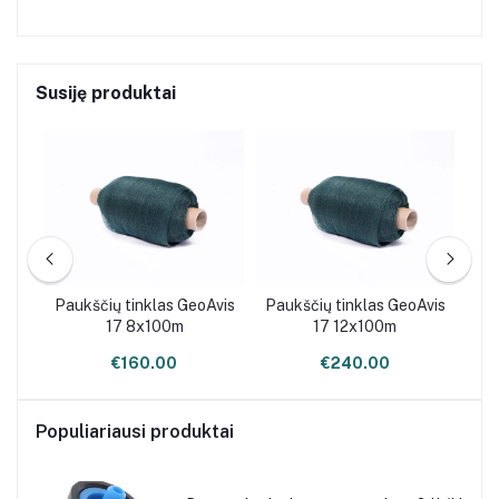
Susiję produktai
Avis
Paukščių tinklas GeoAvis
Paukščių tinklas GeoAvis
Pau
17 8x100m
17 12x100m
€160.00
€240.00
Populiariausi produktai